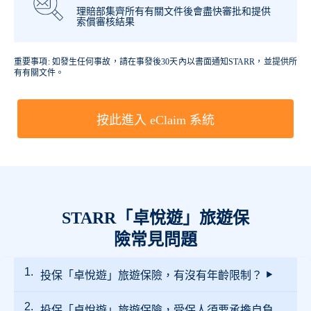
理賠部集齊所有有關文件後會盡快審批和提供
索償審核結果
重要事項: 如發生任何事故，請在事發後30天內以書面通知STARR，並提供所
有有關文件。
按此進入 eClaim 系統
STARR「卓悅遊」旅遊保
險常見問題
投保「卓悅遊」旅遊保險，有沒有年齡限制？
投保「卓悅遊」旅遊保險，受保人須要承擔自負
投保單次旅遊計劃並沒有年齡限制。投保全年