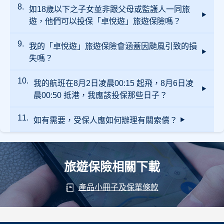
如18歲以下之子女並非跟父母或監護人一同旅
「卓悅遊」旅遊保險的醫療費用包括住院及門
診之醫療費用，而每日的門診費用及次數不設
遊，他們可以投保「卓悅遊」旅遊保險嗎？
限額。
我的「卓悅遊」旅遊保險會涵蓋因颱風引致的損
可以，家長或監護人也可以為單獨旅遊的子女
投保。
失嗎？
我的航班在8月2日凌晨00:15 起飛，8月6日凌
如於香港天文台發出熱帶氣旋警告 - 一號戒備
信號後所購買的旅遊保單，該保單將不涵蓋因
晨00:50 抵港，我應該投保那些日子？
是次颱風所引致的任何損失。其他保障維持不
變，均以保單內之條款及細則為準。
如保單於信號發出前購買，因颱風引致的損失
如有需要，受保人應如何辦理有關索償？
受保人必須以8月1日作為購買保險的出發日
將獲保障，其他保障亦維持不變，均以保單內
期，8月6日為返抵日期，共6天。而保障將由受
之條款及細則為準。Starr 保留所有事項之最終
保人離開香港入境事務處櫃枱開始至抵港入境
批核及決定權。
香港為止。 這可以確保你在整個旅程中，包括
受保人必須在任何意外或可能引起索償事件發
出發當天深夜前往機場、航班途中、以及回程
生後的 30 天內以書面通知Starr，提供任何相關
抵港前的所有時間都受到保障。
證明文件，如警方報告，醫療報告，旅行證
旅遊保險相關下載
件，登機證或電子機票，購買收據等。詳情請
參考旅遊保險索償表之有關指引。
產品小冊子及保單條款