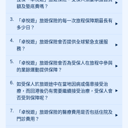
旅遊計劃的最高投保年齡為70歲，續保至75
額及墊底費嗎？
歲。
「卓悅遊」旅遊保險的每一次旅程保障期最長有
受保人是不需要承擔任何自負額及墊底費的。
多少日？
「卓悅遊」旅遊保險會否提供全球緊急支援服
單次旅遊的保障期最長為180日，而全年旅遊的
保障期最長為90日。
務？
「卓悅遊」旅遊保險會否為受保人在旅程中參與
受保人可以致電Starr 全球緊急支援24小時熱線
(852) 2802 8638 求助。有關支援服務範圍包括
的業餘運動提供保障？
旅遊支援、商務禮賓、醫療援助服務、緊急醫
療撤離及運送、入院保證金及緊急啟程等服
務。
如受保人於旅遊途中在當地因病或傷患接受治
「卓悅遊」旅遊保險保障業餘運動包括滑雪、
潛水、熱氣球等，而且並沒有高度或深度限
療，而回港後仍有需要繼續接受治療，受保人會
制。
否受到保障呢？
「卓悅遊」旅遊保險的醫療費用是否包括住院及
若受保人在旅程中遭受損害或感染疾病，並已
在香港境外接受首次之治療，本保單額外保障
門診費用？
受保人 於回港後 90 天內之覆診費用。